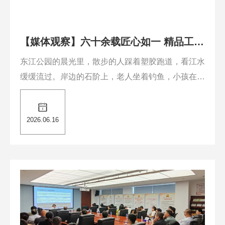
【媒体观察】六十余载匠心如一 精品工程
遍布全国
东江公园的晨光里，散步的人踩着塑胶跑道，看江水
缓缓流过。岸边的石阶上，老人坐着钓鱼，小孩在旁
边跑来跑去。这样的画面，在惠州的江边、河畔、公
园里，每天都能见到。但很少有人会去想：水从哪里
2026.06.16
来？雨往哪里排？河为什么清了？......