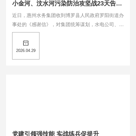
小金河、汶水河污染防治攻坚战23天告
捷，街道办发来感谢信
近日，惠州水务集团收到博罗县人民政府罗阳街道办
事处的《感谢信》，对集团统筹谋划，水电公司、市
政设计院具体实施的小金河及汶水河污染防治攻坚工
作成果，给予高度赞扬。......
2026.04.29
党建引领强技能 实战练兵促提升