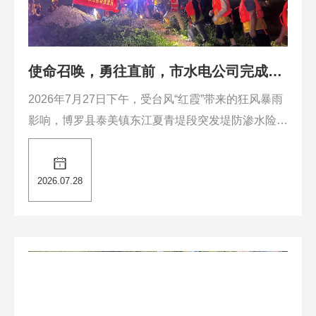
使命召唤，勇往直前，市水电公司完成东
江夏青堤渗水险情应急处置
2026年7月27日下午，受台风“红霞”带来的狂风暴雨
影响，博罗县泰美镇东江夏青堤段突发堤防渗水险
情，我司接到出动指令后1小时内完成人员集结，市
水务集团主要负责人指派集团总工程师、公司主要负
2026.07.28
责人、水利技术专家带领50名技术人员和工人，赶
赴现场。......