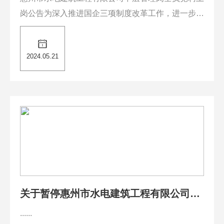
岗公告为深入推进国企三项制度改革工作，进一步优
化公司人力资源配置，根据公司“三定”改革工作需
要，按照公司党委统一部署，决定对公司各部门（业
2024.05.21
务单位）中层管理岗实施“全体起立，公开竞聘”工
作，现将竞聘有关事项公告如…......
关于暂停惠州市水电建筑工程有限公司招
聘工作的通告
......